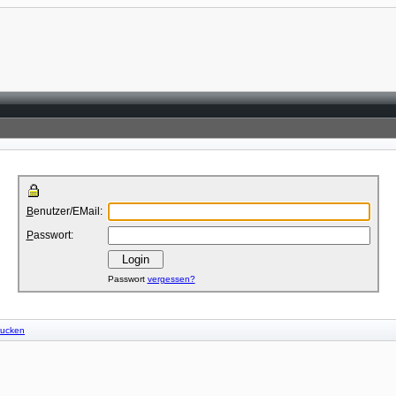
B
enutzer/EMail:
P
asswort:
Passwort
vergessen?
drucken