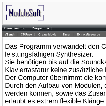
|
|
Dienstleistung
Programme
|
|
|
|
VSynth
CPUuse
Create Movie
Timer
ExtractResource
Das Programm verwandelt den Co
leistungsfähigen Synthesizer.
Sie benötigen bis auf die Soundka
Klaviertastatur keine zusätzliche
Der Computer übernimmt die kom
Durch den Aufbau von Modulen, di
werden können, sowie das Zusa
erlaubt es extrem flexible Klänge 